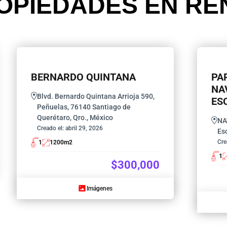
OPIEDADES EN RE
BERNARDO QUINTANA
PA
NA
Blvd. Bernardo Quintana Arrioja 590,
ES
Peñuelas, 76140 Santiago de
Querétaro, Qro., México
NA
Creado el:
abril 29, 2026
Es
Cre
1
1200
m2
1
$300,000
Imágenes