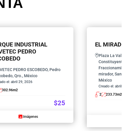
NTA
RQUE INDUSTRIAL
EL MIRADOR
VETEC PEDRO
Plaza La Valenty
COBEDO
Constituyentes O
Fraccionamiento 
VETEC PEDRO ESCOBEDO, Pedro
mirador, Santiago
cobedo, Qro., México
México
ado el:
abril 29, 2026
Creado el:
abril 29, 
302.96
m2
2
233.73
m2
$25
Imágenes
I