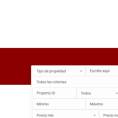
Tipo de propiedad
Todas las colonias
Todo
Casas
Depa
Todos
Precio mín
Precio m