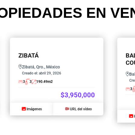
OPIEDADES EN VE
ZIBATÁ
BA
CO
Zibatá, Qro., México
Creado el:
abril 29, 2026
Ba
Cre
3
3
190.49
m2
3
$3,950,000
Imágenes
URL del vídeo