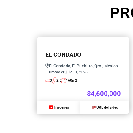
PR
EL CONDADO
El Condado, El Pueblito, Qro., México
Creado el:
julio 31, 2026
3
2.5
160
m2
$4,600,000
Imágenes
URL del vídeo