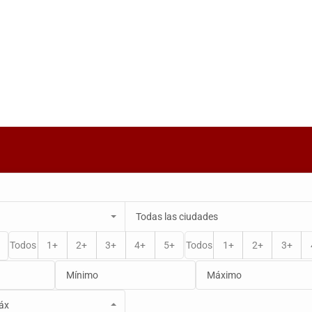
Todas las ciudades
rtamentos
Locales
Naves Industriales
Todos
1+
2+
3+
4+
5+
Todos
1+
2+
3+
áx