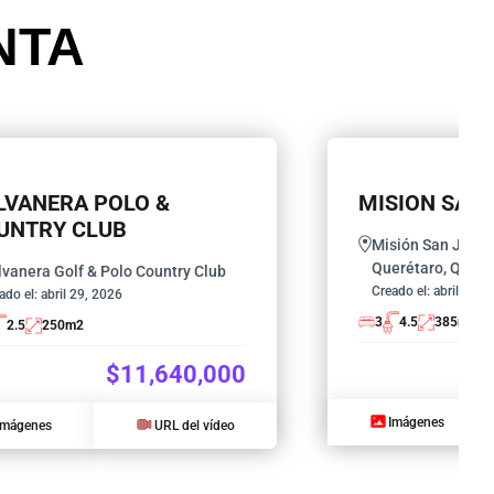
NTA
LVANERA POLO &
MISION SAN
UNTRY CLUB
Misión San Jerón
Querétaro, Qro., 
lvanera Golf & Polo Country Club
Creado el:
abril 29, 
ado el:
abril 29, 2026
3
4.5
385
m2
2.5
250
m2
$11,640,000
Imágenes
Imágenes
URL del vídeo