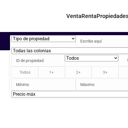
Venta
Renta
Propiedade
Todos
1+
2+
3+