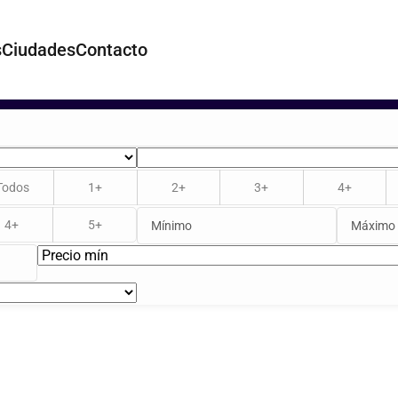
s
Ciudades
Contacto
Todos
1+
2+
3+
4+
4+
5+