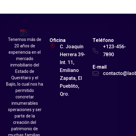
Tenemos más de
Oficina
Teléfono
20 años de
C. Joaquín
+123-456-
experiencia en el
Herrera 39-
7890
mercado
Int. 11,
inmobiliario del
E-mail
Emiliano
Estado de
contacto@lao
Zapata, El
Querétaro y el
Bajío, lo cual nos ha
Pueblito,
permitido
Qro.
concretar
innumerables
operaciones y ser
parte de la
creación del
patrimonio de
muchas familias.