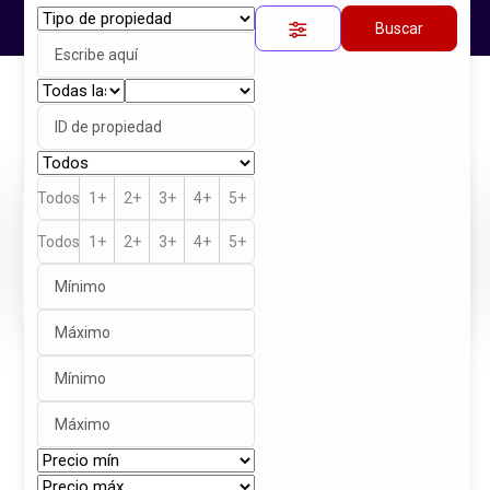
Buscar
Inicio
Propiedades
CORREGIDORA, SANTA BARBARA
Propiedad única
Todos
1+
2+
3+
4+
5+
$55,000
Todos
1+
2+
3+
4+
5+
Renta
Descripción