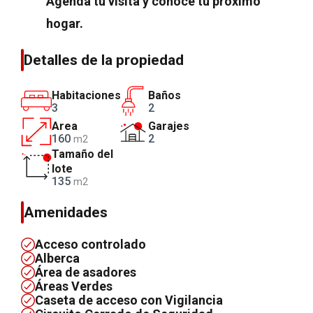
Agenda tu visita y conoce tu próximo
hogar.
Detalles de la propiedad
Habitaciones
Baños
3
2
Area
Garajes
160
2
m2
Tamaño del
lote
135
m2
Amenidades
Acceso controlado
Alberca
Área de asadores
Áreas Verdes
Caseta de acceso con Vigilancia