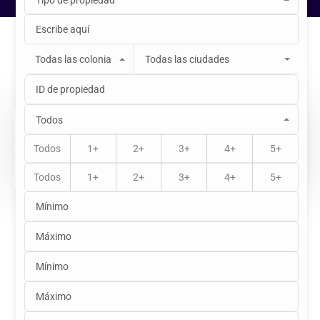
Tipo de propiedad
Inicio
Propiedades
JARDINES DE LA ALBORADA
Propiedad única
Todas las colonias
Todas las ciudades
Todos
$3,680,000
Todos
1+
2+
3+
4+
5+
Todos
1+
2+
3+
4+
5+
Venta
Descripción
🏡 Terreno en Venta en