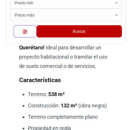
Precio mín
Jardines de la Alborada, San
Pablo
Precio máx
¡Excelente oportunidad de inversión en
Buscar
una ubicación estratégica de
Querétaro!
Ideal para desarrollar un
proyecto habitacional o tramitar el uso
de suelo comercial o de servicios.
Características
Terreno:
538 m²
Construcción:
132 m²
(obra negra)
Terreno completamente plano
Propiedad en regla