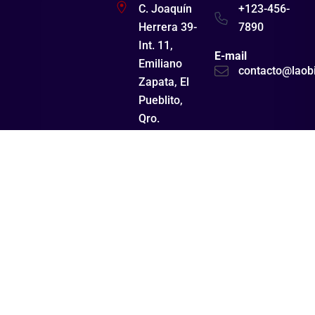
C. Joaquín
+123-456-
Herrera 39-
7890
Int. 11,
E-mail
Emiliano
contacto@laob
Zapata, El
Pueblito,
Qro.
Tenemos más de
20 años de