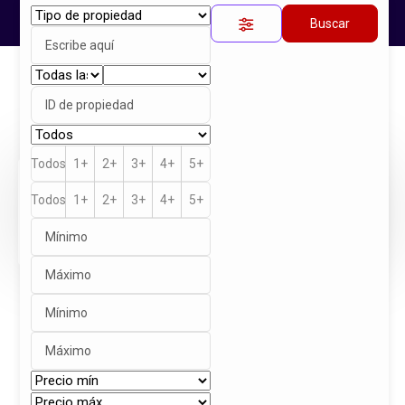
Buscar
Inicio
Propiedades
JURICA
Propiedad única
Todos
1+
2+
3+
4+
5+
$2,510,000
Todos
1+
2+
3+
4+
5+
Venta
Descripción