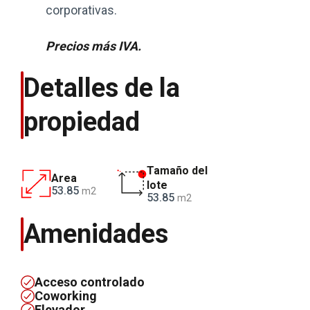
corporativas.
Precios más IVA.
Detalles de la
propiedad
Tamaño del
Area
lote
53.85
m2
53.85
m2
Amenidades
Acceso controlado
Coworking
Elevador