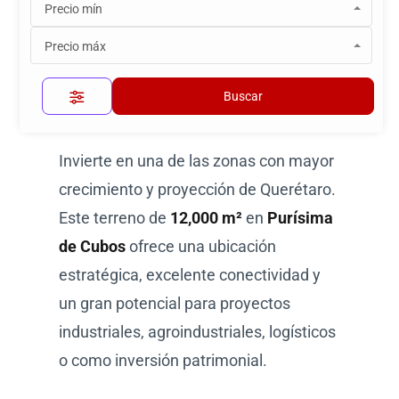
Precio mín
Purísima de Cubos,
Precio máx
Querétaro | Cerca del
Aeropuerto y Parques
Buscar
Industriales
Invierte en una de las zonas con mayor
crecimiento y proyección de Querétaro.
Este terreno de
12,000 m²
en
Purísima
de Cubos
ofrece una ubicación
estratégica, excelente conectividad y
un gran potencial para proyectos
industriales, agroindustriales, logísticos
o como inversión patrimonial.