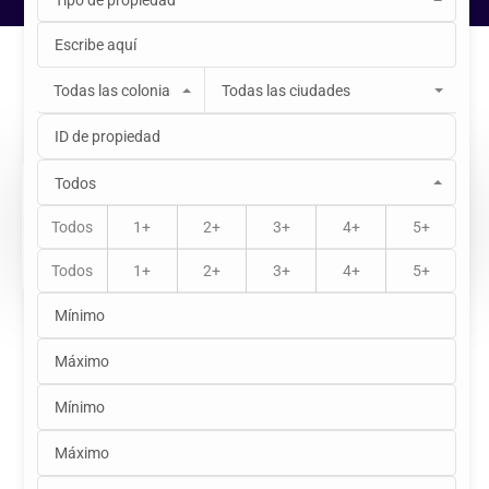
Tipo de propiedad
Inicio
Propiedades
PURISIMA DE CUBOS
Propiedad única
Todas las colonias
Todas las ciudades
Todos
$5,400,000
Todos
1+
2+
3+
4+
5+
Todos
1+
2+
3+
4+
5+
Venta
Descripción
Terreno en Venta en