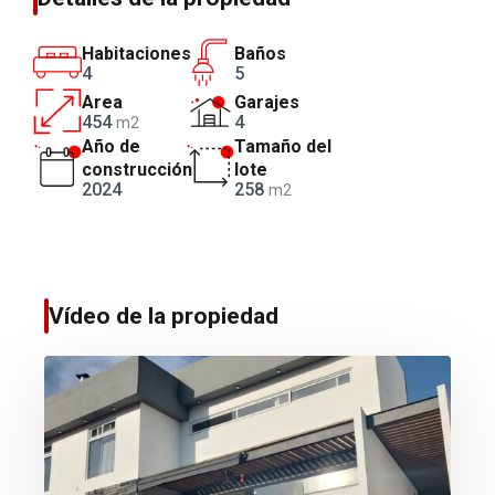
Habitaciones
Baños
4
5
Area
Garajes
454
4
m2
Año de
Tamaño del
construcción
lote
2024
258
m2
Vídeo de la propiedad