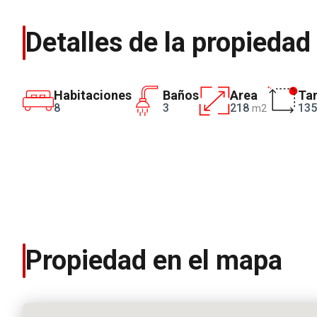
Detalles de la propiedad
Habitaciones
Baños
Area
Tam
8
3
218
13
m2
Propiedad en el mapa