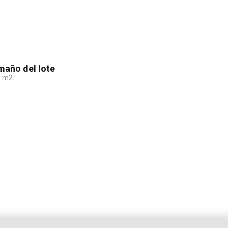
año del lote
5
m2