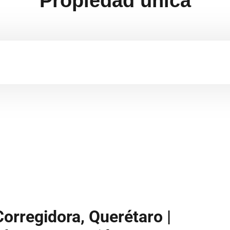
Propiedad única
orregidora, Querétaro |