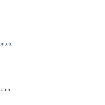
intas.
zotea.