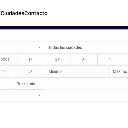
s
Ciudades
Contacto
Todas las ciudades
Todos
1+
2+
3+
4+
4+
5+
Precio mín