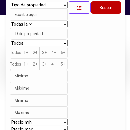
Buscar
Inicio
Propiedades
EL MARQUÉS
Propiedad única
Todos
1+
2+
3+
4+
5+
$5,500,000
Todos
1+
2+
3+
4+
5+
Venta
Descripción