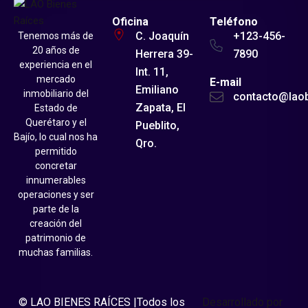
Oficina
Teléfono
C. Joaquín
+123-456-
Tenemos más de
20 años de
Herrera 39-
7890
experiencia en el
Int. 11,
mercado
E-mail
Emiliano
inmobiliario del
contacto@lao
Zapata, El
Estado de
Querétaro y el
Pueblito,
Bajío, lo cual nos ha
Qro.
permitido
concretar
innumerables
operaciones y ser
parte de la
creación del
patrimonio de
muchas familias.
© LAO BIENES RAÍCES |Todos los
Desarrollado por