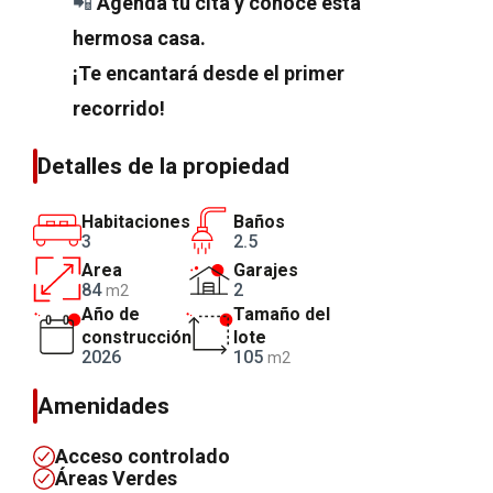
📲
Agenda tu cita y conoce esta
hermosa casa.
¡Te encantará desde el primer
recorrido!
Detalles de la propiedad
Habitaciones
Baños
3
2.5
Area
Garajes
84
2
m2
Año de
Tamaño del
construcción
lote
2026
105
m2
Amenidades
Acceso controlado
Áreas Verdes